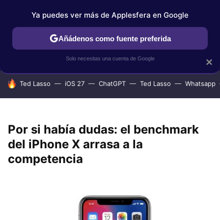
Ya puedes ver más de Applesfera en Google
IPHONE
TUTORIALES
APPLESFERA SELECCIÓN
IOS
Añádenos como fuente preferida
Solo necesitas una cuenta de Google
×
HOY SE HABLA DE
Ted Lasso
iOS 27
ChatGPT
Ted Lasso
Whatsapp
Por si había dudas: el benchmark
del iPhone X arrasa a la
competencia