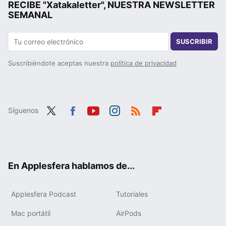
RECIBE "Xatakaletter", NUESTRA NEWSLETTER
SEMANAL
SUSCRIBIR
Suscribiéndote aceptas nuestra
política de privacidad
Síguenos
Twit
Fac
You
Inst
RSS
Flip
ter
ebo
tub
agr
boa
ok
e
am
rd
En Applesfera hablamos de...
Applesfera Podcast
Tutoriales
Mac portátil
AirPods