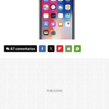
87 comentarios
FACEBOOK
TWITTER
FLIPBOARD
E-
WHATSAPP
MAIL