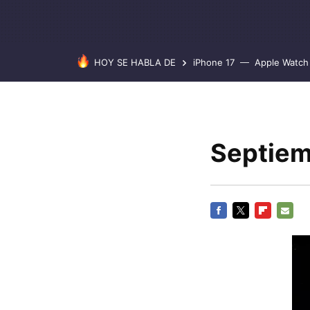
HOY SE HABLA DE
iPhone 17
Apple Watch 
Septiem
FACEBOOK
TWITTER
FLIPBOARD
E-
MAIL