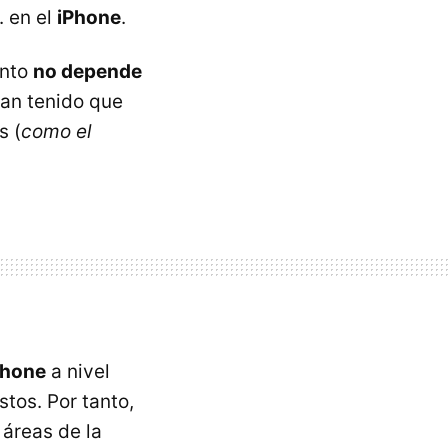
. en el
iPhone
.
ento
no depende
han tenido que
s (
como el
iPhone
a nivel
tos. Por tanto,
 áreas de la