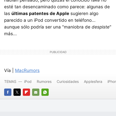
habían pensado, pero quizás el conocido
fake
no
esté tan desencaminado como parece: algunas de
las
últimas patentes de Apple
sugieren algo
parecido a un iPod convertido en teléfono...
aunque sólo podría ser una "maniobra de
despiste
"
más...
Vía |
MacRumors
TEMAS
iPod
Rumores
Curiosidades
Applesfera
iPho
FACEBOOK
TWITTER
FLIPBOARD
E-
WHATSAPP
MAIL