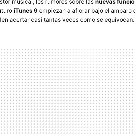
estor musical, los rumores sobre las
nuevas funci
uturo
iTunes 9
empiezan a aflorar bajo el amparo 
elen acertar casi tantas veces como se equivocan.