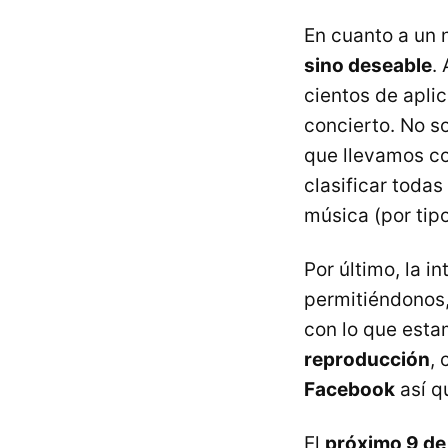
En cuanto a un 
sino deseable
.
cientos de aplic
concierto. No s
que llevamos co
clasificar tod
música (por tip
Por último, la i
permitiéndonos,
con lo que est
reproducción
,
Facebook
así q
El
próximo 9 de