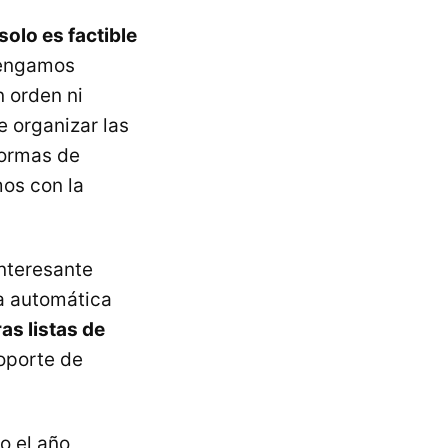
solo es factible
 tengamos
n orden ni
e organizar las
formas de
os con la
interesante
ma automática
as listas de
oporte de
o el año