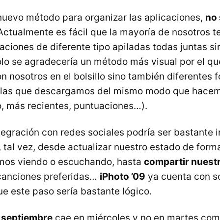
nuevo método para organizar las aplicaciones,
no 
 Actualmente es fácil que la mayoría de nosotros
aciones de diferente tipo apiladas todas juntas si
olo se agradecería un método más visual por el qu
n nosotros en el bolsillo sino también diferentes 
as las que descargamos del mismo modo que hacem
o, más recientes, puntuaciones…).
ntegración con redes sociales podría ser bastante 
 tal vez, desde actualizar nuestro estado de for
amos viendo o escuchando, hasta
compartir nuestr
 canciones preferidas…
iPhoto ’09
ya cuenta con s
ue este paso sería bastante lógico.
 septiembre
cae en miércoles y no en martes com