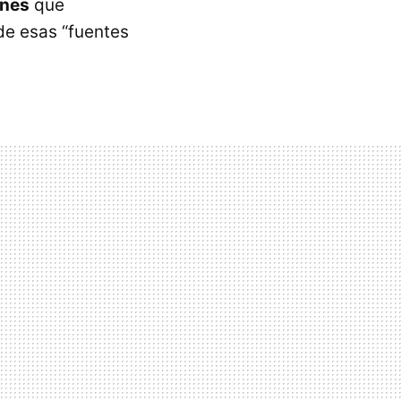
ones
que
de esas “fuentes