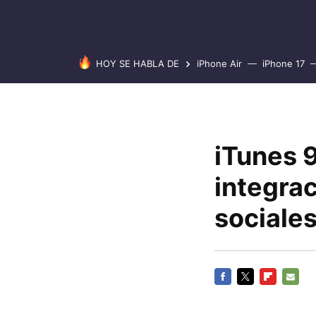
HOY SE HABLA DE
iPhone Air
iPhone 17
iTunes 9
integrac
sociale
FACEBOOK
TWITTER
FLIPBOARD
E-
MAIL