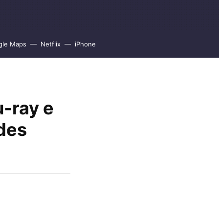
gle Maps
Netflix
iPhone
u-ray e
edes