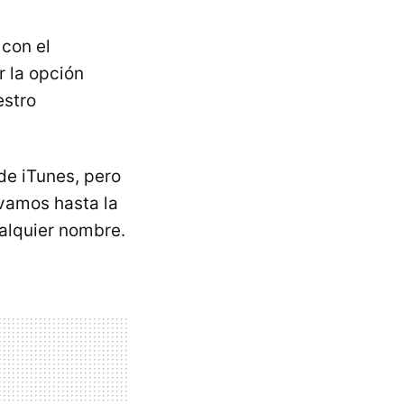
 con el
 la opción
estro
de iTunes, pero
 vamos hasta la
alquier nombre.