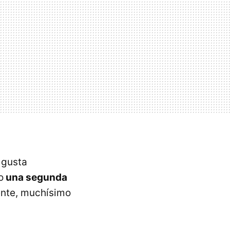
 gusta
o
una segunda
ente, muchísimo