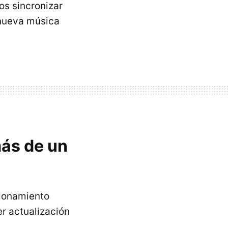
os sincronizar
 nueva música
más de un
cionamiento
er actualización