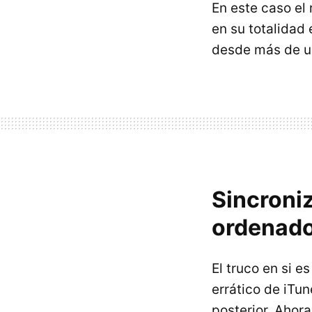
En este caso el
en su totalidad
desde más de u
Sincroni
ordenad
El truco en si 
errático de iTun
posterior. Ahor