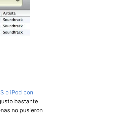
OS o iPod con
gusto bastante
onas no pusieron