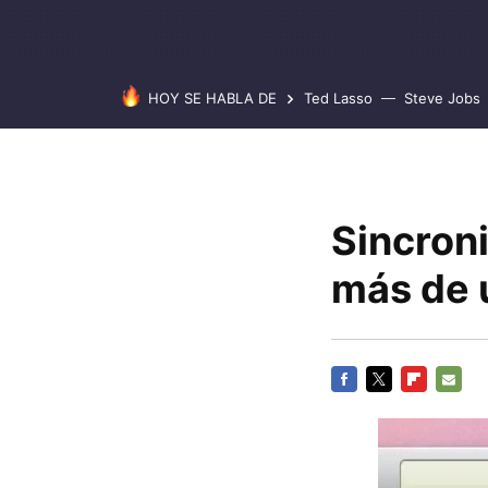
HOY SE HABLA DE
Ted Lasso
Steve Jobs
Sincroni
más de 
FACEBOOK
TWITTER
FLIPBOARD
E-
MAIL