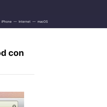
iPhone
Internet
macOS
od con