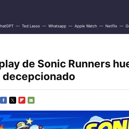
hatGPT
Ted Lasso
Whatsapp
Apple Watch
Netflix
G
play de Sonic Runners hue
 decepcionado
FACEBOOK
TWITTER
FLIPBOARD
E-
MAIL