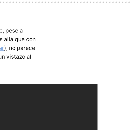
e, pese a
s allá que con
er
), no parece
un vistazo al