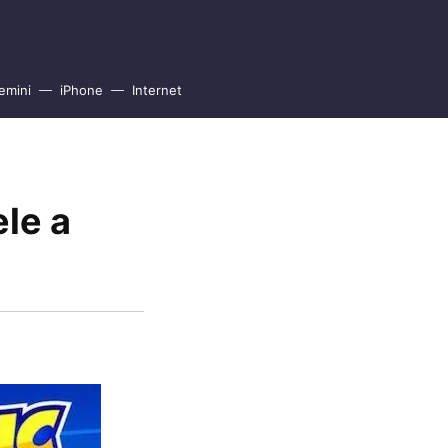
emini
iPhone
Internet
le a