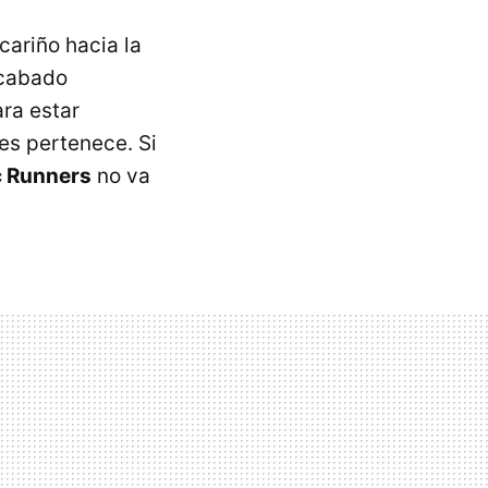
ariño hacia la
acabado
ra estar
es pertenece. Si
c Runners
no va