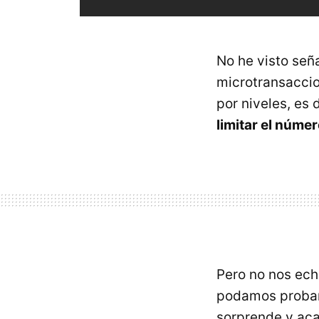
No he visto señ
microtransaccio
por niveles, es
limitar el núme
Pero no nos ec
podamos probarl
sorprende y ac