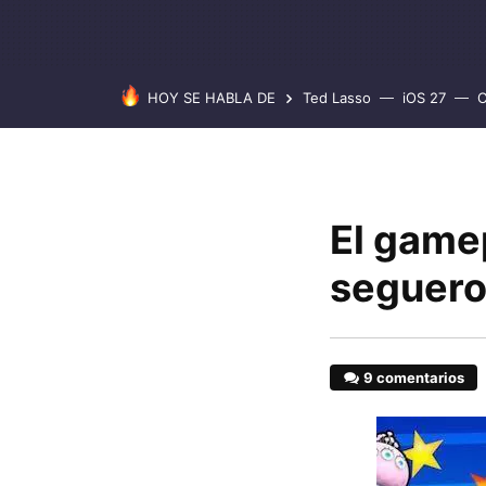
HOY SE HABLA DE
Ted Lasso
iOS 27
C
El game
seguero
9 comentarios