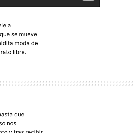
ele a
o que se mueve
aldita moda de
ato libre.
hasta que
so nos
to y tras recibir