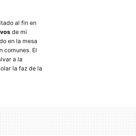
ado al fin en
ivos
de mi
ndo en la mesa
an comunes. El
lvar a la
ar la faz de la