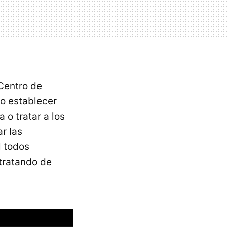
Centro de
o establecer
 o tratar a los
r las
l todos
tratando de