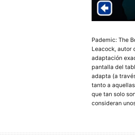
Pademic: The B
Leacock, autor 
adaptación exac
pantalla del ta
adapta (a travé
tanto a aquella
que tan solo son
consideran unos