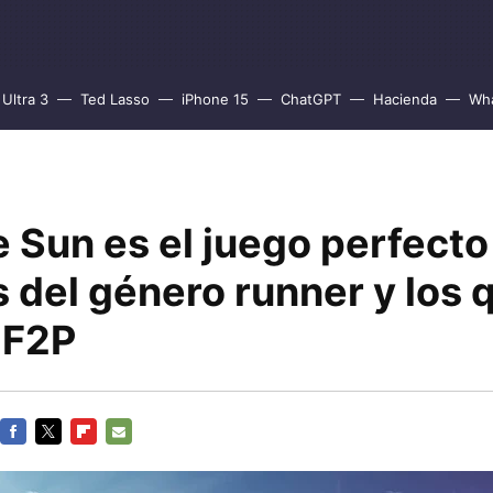
Ultra 3
Ted Lasso
iPhone 15
ChatGPT
Hacienda
Wh
 Sun es el juego perfecto
 del género runner y los 
 F2P
FACEBOOK
TWITTER
FLIPBOARD
E-
MAIL