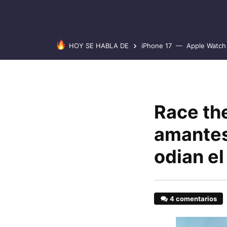
HOY SE HABLA DE
iPhone 17
Apple Watch 
Race the
amantes
odian el
4 comentarios