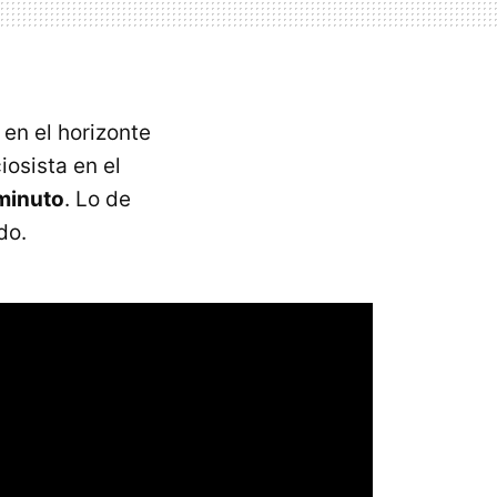
en el horizonte
osista en el
 minuto
. Lo de
do.