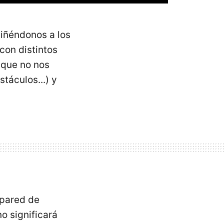
ciñéndonos a los
con distintos
 que no nos
táculos...) y
 pared de
o significará