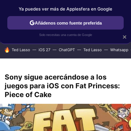
Ya puedes ver más de Applesfera en Google
IPHONE
TUTORIALES
APPLESFERA SELECCIÓN
IOS
Añádenos como fuente preferida
Solo necesitas una cuenta de Google
×
HOY SE HABLA DE
Ted Lasso
iOS 27
ChatGPT
Ted Lasso
Whatsapp
Sony sigue acercándose a los
juegos para iOS con Fat Princess:
Piece of Cake