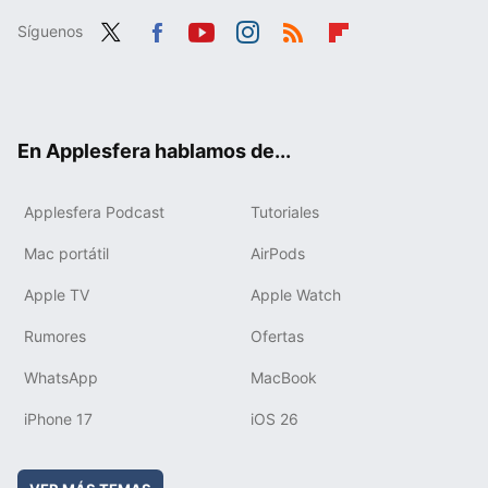
Síguenos
Twit
Fac
You
Inst
RSS
Flip
ter
ebo
tub
agr
boa
ok
e
am
rd
En Applesfera hablamos de...
Applesfera Podcast
Tutoriales
Mac portátil
AirPods
Apple TV
Apple Watch
Rumores
Ofertas
WhatsApp
MacBook
iPhone 17
iOS 26