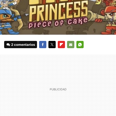
2 comentarios
FACEBOOK
TWITTER
FLIPBOARD
E-
WHATSAPP
MAIL