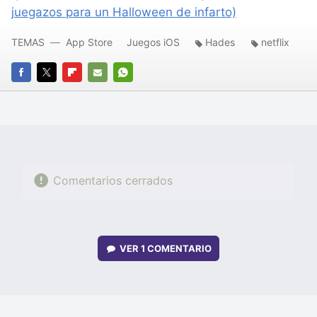
juegazos para un Halloween de infarto)
TEMAS
App Store
Juegos iOS
Hades
netflix
FACEBOOK
TWITTER
FLIPBOARD
E-
WHATSAPP
MAIL
Comentarios cerrados
VER
1 COMENTARIO