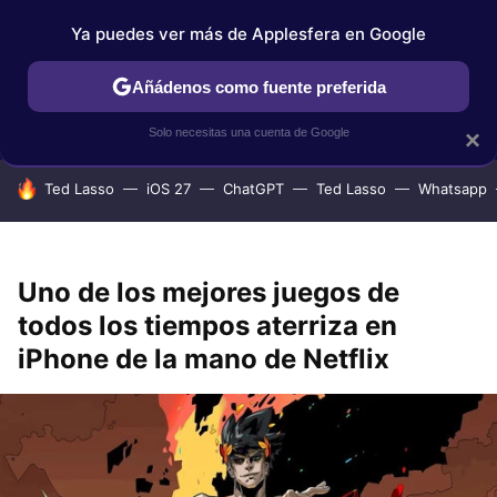
Ya puedes ver más de Applesfera en Google
IPHONE
TUTORIALES
APPLESFERA SELECCIÓN
IOS
Añádenos como fuente preferida
Solo necesitas una cuenta de Google
×
HOY SE HABLA DE
Ted Lasso
iOS 27
ChatGPT
Ted Lasso
Whatsapp
Uno de los mejores juegos de
todos los tiempos aterriza en
iPhone de la mano de Netflix