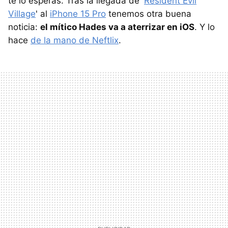
te lo esperas. Tras la llegada de '
Resident Evil
Village
' al
iPhone 15 Pro
tenemos otra buena
noticia:
el mítico Hades va a aterrizar en iOS
. Y lo
hace
de la mano de Neftlix
.