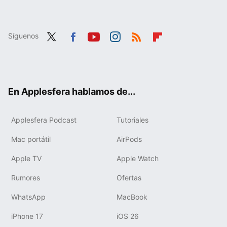
Síguenos
Twit
Fac
You
Inst
RSS
Flip
ter
ebo
tub
agr
boa
ok
e
am
rd
En Applesfera hablamos de...
Applesfera Podcast
Tutoriales
Mac portátil
AirPods
Apple TV
Apple Watch
Rumores
Ofertas
WhatsApp
MacBook
iPhone 17
iOS 26