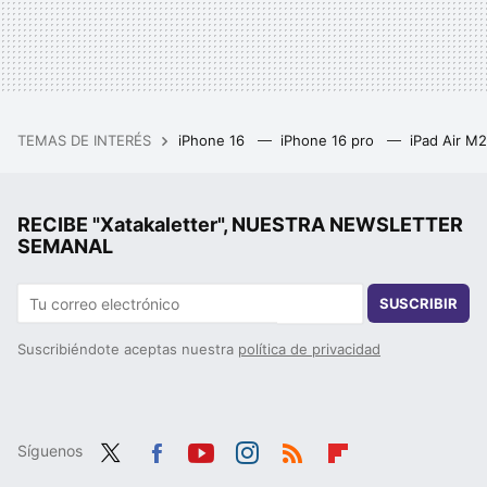
TEMAS DE INTERÉS
iPhone 16
iPhone 16 pro
iPad Air M
RECIBE "Xatakaletter", NUESTRA NEWSLETTER
SEMANAL
SUSCRIBIR
Suscribiéndote aceptas nuestra
política de privacidad
Síguenos
Twit
Fac
You
Inst
RSS
Flip