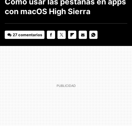
Cómo usar las pestañas en apps
con macOS High Sierra
27 comentarios
FACEBOOK
TWITTER
FLIPBOARD
E-
WHATSAPP
MAIL