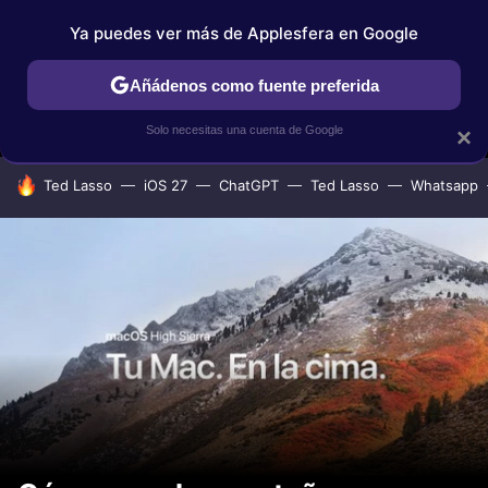
Ya puedes ver más de Applesfera en Google
MENÚ
NUEVO
Añádenos como fuente preferida
IPHONE
TUTORIALES
APPLESFERA SELECCIÓN
IOS
Solo necesitas una cuenta de Google
×
HOY SE HABLA DE
Ted Lasso
iOS 27
ChatGPT
Ted Lasso
Whatsapp