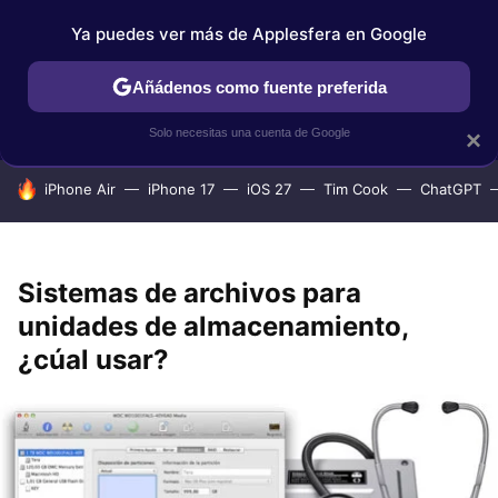
Ya puedes ver más de Applesfera en Google
IPHONE
TUTORIALES
APPLESFERA SELECCIÓN
IOS
Añádenos como fuente preferida
Solo necesitas una cuenta de Google
×
HOY SE HABLA DE
iPhone Air
iPhone 17
iOS 27
Tim Cook
ChatGPT
Sistemas de archivos para
unidades de almacenamiento,
¿cúal usar?