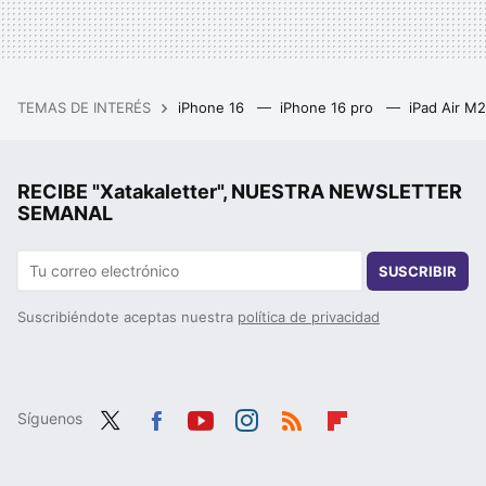
TEMAS DE INTERÉS
iPhone 16
iPhone 16 pro
iPad Air M
RECIBE "Xatakaletter", NUESTRA NEWSLETTER
SEMANAL
SUSCRIBIR
Suscribiéndote aceptas nuestra
política de privacidad
Síguenos
Twit
Fac
You
Inst
RSS
Flip
ter
ebo
tub
agr
boa