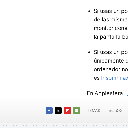
Si usas un p
de las mismas
monitor cone
la pantalla b
Si usas un po
únicamente d
ordenador no 
es
Insommia
En Applesfera |
TEMAS
macOS
Mac OS
FACEBOOK
TWITTER
FLIPBOARD
E-
MAIL