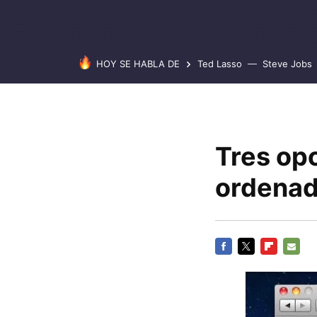
HOY SE HABLA DE
Ted Lasso
Steve Jobs
Tres op
ordenad
FACEBOOK
TWITTER
FLIPBOARD
E-
MAIL