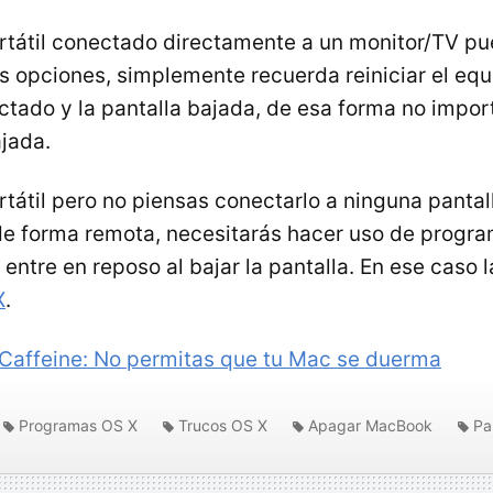
ortátil conectado directamente a un monitor/TV p
 opciones, simplemente recuerda reiniciar el equ
ctado y la pantalla bajada, de esa forma no impor
ajada.
rtátil pero no piensas conectarlo a ninguna panta
e forma remota, necesitarás hacer uso de progra
entre en reposo al bajar la pantalla. En ese caso 
X
.
Caffeine: No permitas que tu Mac se duerma
Programas OS X
Trucos OS X
Apagar MacBook
Pa
 X 10.6 Snow Leopard
Mac OS X 10.6 Snow Leopard