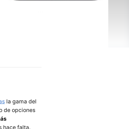
as
la gama del
ro de opciones
más
 hace falta.