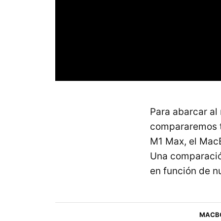
Para abarcar al
compararemos t
M1 Max, el MacB
Una comparació
en función de n
MACBO