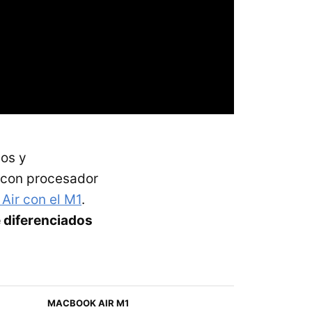
mos y
 con procesador
Air con el M1
.
 diferenciados
MACBOOK AIR M1