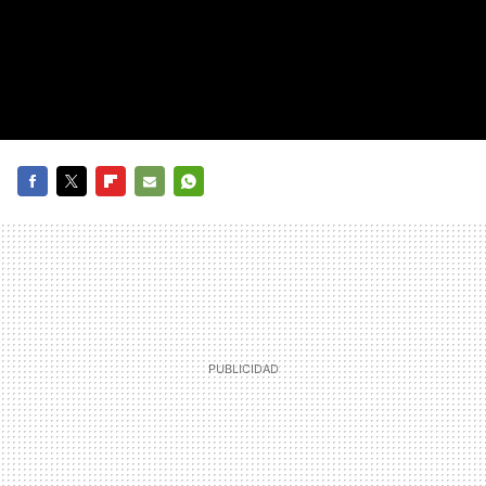
FACEBOOK
TWITTER
FLIPBOARD
E-
WHATSAPP
MAIL