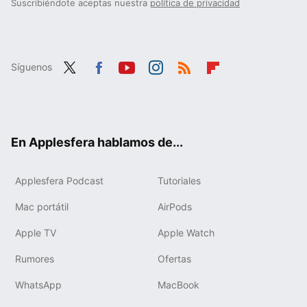
Suscribiéndote aceptas nuestra
política de privacidad
Síguenos
Twit
Fac
You
Inst
RSS
Flip
ter
ebo
tub
agr
boa
ok
e
am
rd
En Applesfera hablamos de...
Applesfera Podcast
Tutoriales
Mac portátil
AirPods
Apple TV
Apple Watch
Rumores
Ofertas
WhatsApp
MacBook