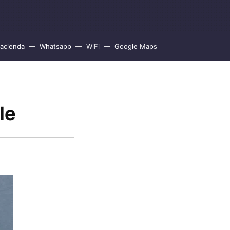
acienda
Whatsapp
WiFi
Google Maps
le