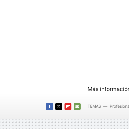
Más informació
TEMAS
Profesiona
FACEBOOK
TWITTER
FLIPBOARD
E-
MAIL