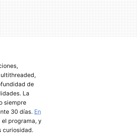
ciones,
ultithreaded,
ofundidad de
lidades. La
ro siempre
ante 30 días.
En
 el programa, y
 curiosidad.