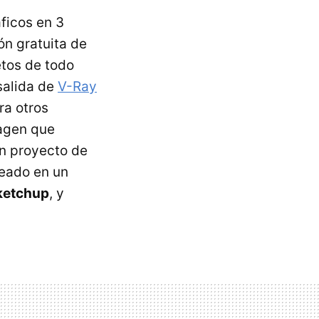
ficos en 3
ón gratuita de
tos de todo
 salida de
V-Ray
ra otros
magen que
n proyecto de
reado en un
ketchup
, y