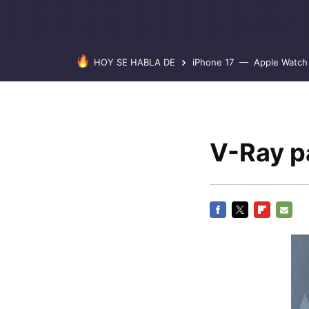
HOY SE HABLA DE
iPhone 17
Apple Watch 
V-Ray p
FACEBOOK
TWITTER
FLIPBOARD
E-
MAIL