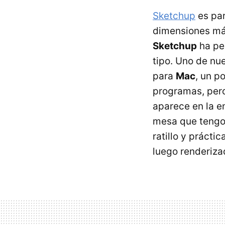
Sketchup
es par
dimensiones más
Sketchup
ha pe
tipo. Uno de nu
para
Mac
, un p
programas, pero
aparece en la e
mesa que tengo
ratillo y práct
luego renderiz