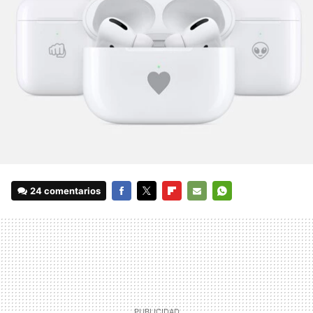
24 comentarios
FACEBOOK
TWITTER
FLIPBOARD
E-
WHATSAPP
MAIL