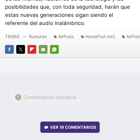
posibilidades que, con toda seguridad, harán que
estas nuevas generaciones sigan siendo el
referente del audio inalámbrico.
TEMAS
Rumores
AirPods
HomePod mini
AirPod
FACEBOOK
TWITTER
FLIPBOARD
E-
WHATSAPP
MAIL
Comentarios cerrados
VER
19 COMENTARIOS