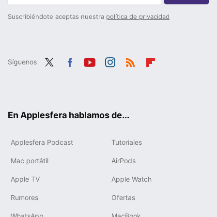
Suscribiéndote aceptas nuestra
política de privacidad
Síguenos
Twit
Fac
You
Inst
RSS
Flip
ter
ebo
tub
agr
boa
ok
e
am
rd
En Applesfera hablamos de...
Applesfera Podcast
Tutoriales
Mac portátil
AirPods
Apple TV
Apple Watch
Rumores
Ofertas
WhatsApp
MacBook