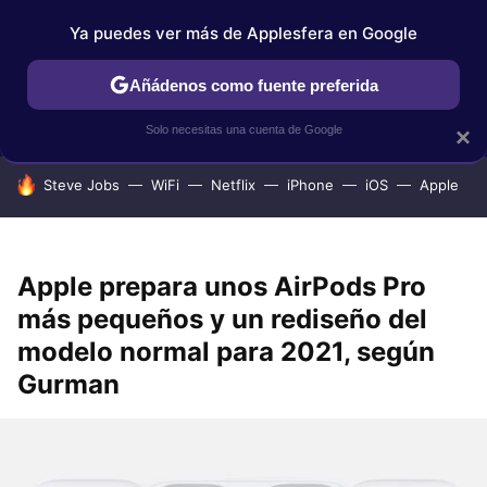
Ya puedes ver más de Applesfera en Google
IPHONE
TUTORIALES
APPLESFERA SELECCIÓN
IOS
Añádenos como fuente preferida
Solo necesitas una cuenta de Google
×
HOY SE HABLA DE
Steve Jobs
WiFi
Netflix
iPhone
iOS
Apple
Apple prepara unos AirPods Pro
más pequeños y un rediseño del
modelo normal para 2021, según
Gurman