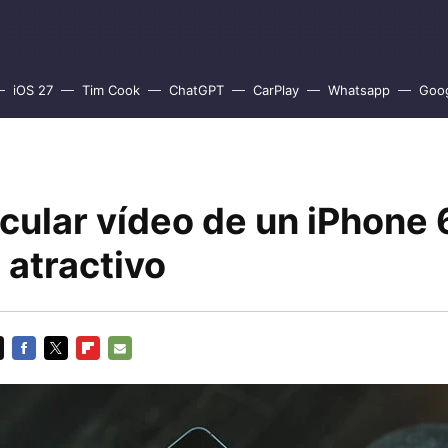
iOS 27
Tim Cook
ChatGPT
CarPlay
Whatsapp
Goo
cular vídeo de un iPhone 
 atractivo
FACEBOOK
TWITTER
FLIPBOARD
E-
MAIL