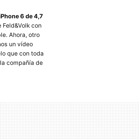
iPhone 6 de 4,7
e Feld&Volk con
e. Ahora, otro
nos un vídeo
elo que con toda
 la compañía de