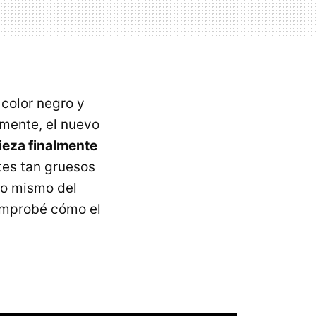
 color negro y
amente, el nuevo
eza finalmente
tes tan gruesos
lo mismo del
comprobé cómo el