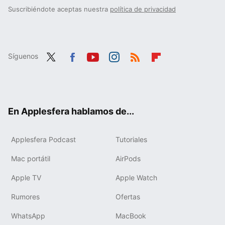
Suscribiéndote aceptas nuestra
política de privacidad
Síguenos
Twit
Fac
You
Inst
RSS
Flip
ter
ebo
tub
agr
boa
ok
e
am
rd
En Applesfera hablamos de...
Applesfera Podcast
Tutoriales
Mac portátil
AirPods
Apple TV
Apple Watch
Rumores
Ofertas
WhatsApp
MacBook