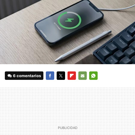
6 comentarios
FACEBOOK
TWITTER
FLIPBOARD
E-
WHATSAPP
MAIL