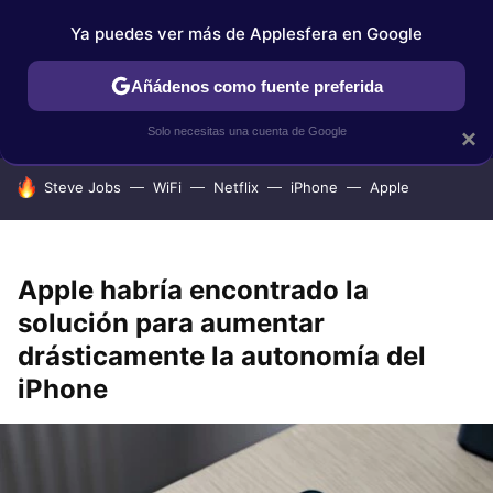
Ya puedes ver más de Applesfera en Google
IPHONE
TUTORIALES
APPLESFERA SELECCIÓN
IOS
Añádenos como fuente preferida
Solo necesitas una cuenta de Google
×
HOY SE HABLA DE
Steve Jobs
WiFi
Netflix
iPhone
Apple
Apple habría encontrado la
solución para aumentar
drásticamente la autonomía del
iPhone