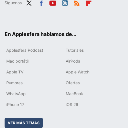
Síguenos
Twit
Fac
You
Inst
RSS
Flip
ter
ebo
tub
agr
boa
ok
e
am
rd
En Applesfera hablamos de...
Applesfera Podcast
Tutoriales
Mac portátil
AirPods
Apple TV
Apple Watch
Rumores
Ofertas
WhatsApp
MacBook
iPhone 17
iOS 26
VER MÁS TEMAS