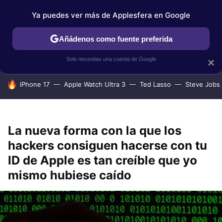
Ya puedes ver más de Applesfera en Google
IPHONE
TUTORIALES
APPLESFERA SELECCIÓN
IOS
Añádenos como fuente preferida
Solo necesitas una cuenta de Google
×
HOY SE HABLA DE
iPhone 17
Apple Watch Ultra 3
Ted Lasso
Steve Jobs
La nueva forma con la que los
hackers consiguen hacerse con tu
ID de Apple es tan creíble que yo
mismo hubiese caído