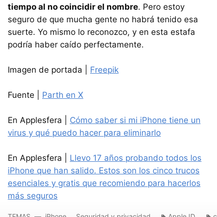
tiempo al no coincidir el nombre
. Pero estoy
seguro de que mucha gente no habrá tenido esa
suerte. Yo mismo lo reconozco, y en esta estafa
podría haber caído perfectamente.
Imagen de portada |
Freepik
Fuente |
Parth en X
En Applesfera |
Cómo saber si mi iPhone tiene un
virus y qué puedo hacer para eliminarlo
En Applesfera |
Llevo 17 años probando todos los
iPhone que han salido. Estos son los cinco trucos
esenciales y gratis que recomiendo para hacerlos
más seguros
TEMAS
iPhone
Seguridad y privacidad
Apple ID
c