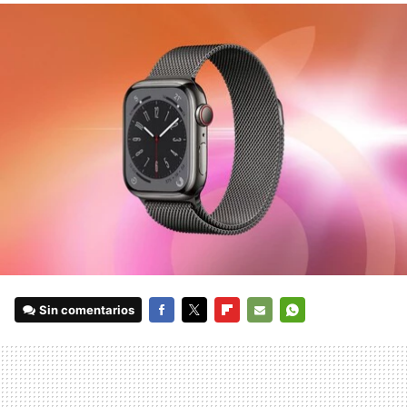
Sin comentarios
FACEBOOK
TWITTER
FLIPBOARD
E-
WHATSAPP
MAIL