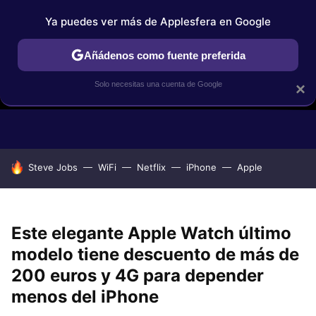
Ya puedes ver más de Applesfera en Google
Añádenos como fuente preferida
Solo necesitas una cuenta de Google
×
GUÍAS DE COMPRA
COMPARATIVAS APPLE VS OTROS
OF
HOY SE HABLA DE
Steve Jobs
WiFi
Netflix
iPhone
Apple
Este elegante Apple Watch último
modelo tiene descuento de más de
200 euros y 4G para depender
menos del iPhone