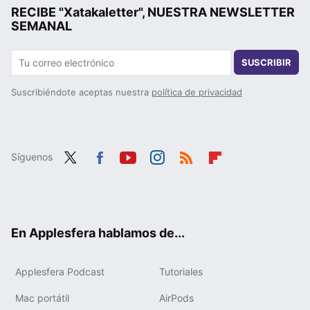
RECIBE "Xatakaletter", NUESTRA NEWSLETTER
SEMANAL
SUSCRIBIR
Suscribiéndote aceptas nuestra
política de privacidad
Síguenos
Twit
Fac
You
Inst
RSS
Flip
ter
ebo
tub
agr
boa
ok
e
am
rd
En Applesfera hablamos de...
Applesfera Podcast
Tutoriales
Mac portátil
AirPods