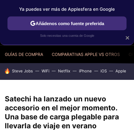
Ya puedes ver más de Applesfera en Google
MENÚ
NUEVO
Añádenos como fuente preferida
Solo necesitas una cuenta de Google
×
GUÍAS DE COMPRA
COMPARATIVAS APPLE VS OTROS
OF
HOY SE HABLA DE
Steve Jobs
WiFi
Netflix
iPhone
iOS
Apple
Satechi ha lanzado un nuevo
accesorio en el mejor momento.
Una base de carga plegable para
llevarla de viaje en verano