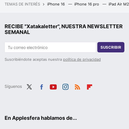
TEMAS DE INTERÉS
iPhone 16
iPhone 16 pro
iPad Air M
RECIBE "Xatakaletter", NUESTRA NEWSLETTER
SEMANAL
SUSCRIBIR
Suscribiéndote aceptas nuestra
política de privacidad
Síguenos
Twit
Fac
You
Inst
RSS
Flip
ter
ebo
tub
agr
boa
ok
e
am
rd
En Applesfera hablamos de...