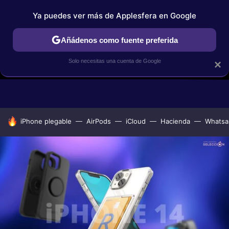
Ya puedes ver más de Applesfera en Google
Añádenos como fuente preferida
Solo necesitas una cuenta de Google
×
GUÍAS DE COMPRA
COMPARATIVAS APPLE VS OTROS
OF
HOY SE HABLA DE
iPhone plegable
AirPods
iCloud
Hacienda
Whatsa