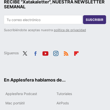
RECIBE "Xatakaletter", NUESTRA NEWSLETTER
SEMANAL
SUSCRIBIR
Suscribiéndote aceptas nuestra
política de privacidad
Síguenos
Twit
Fac
You
Inst
RSS
Flip
ter
ebo
tub
agr
boa
ok
e
am
rd
En Applesfera hablamos de...
Applesfera Podcast
Tutoriales
Mac portátil
AirPods