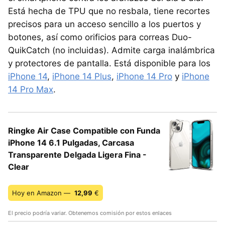
Está hecha de TPU que no resbala, tiene recortes
precisos para un acceso sencillo a los puertos y
botones, así como orificios para correas Duo-
QuikCatch (no incluidas). Admite carga inalámbrica
y protectores de pantalla. Está disponible para los
iPhone 14
,
iPhone 14 Plus
,
iPhone 14 Pro
y
iPhone
14 Pro Max
.
Ringke Air Case Compatible con Funda
iPhone 14 6.1 Pulgadas, Carcasa
Transparente Delgada Ligera Fina -
Clear
Hoy en Amazon —
12,99
€
El precio podría variar. Obtenemos comisión por estos enlaces