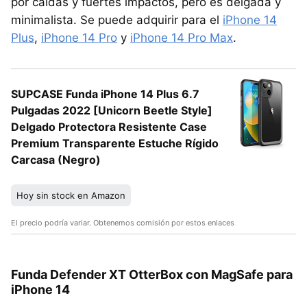
por caídas y fuertes impactos, pero es delgada y
minimalista. Se puede adquirir para el
iPhone 14
Plus
,
iPhone 14 Pro
y
iPhone 14 Pro Max
.
SUPCASE Funda iPhone 14 Plus 6.7
Pulgadas 2022 [Unicorn Beetle Style]
Delgado Protectora Resistente Case
Premium Transparente Estuche Rígido
Carcasa (Negro)
Hoy sin stock en Amazon
El precio podría variar. Obtenemos comisión por estos enlaces
Funda Defender XT OtterBox con MagSafe para
iPhone 14