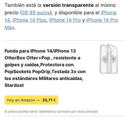
También está la
versión transparente
al mismo
precio (
39,99 euros
), y disponible para el
iPhone
14
,
iPhone 14 Plus
,
iPhone 14 Pro
y
iPhone 14 Pro
Max
.
Funda para iPhone 14/iPhone 13
OtterBox Otter+Pop , resistente a
golpes y caídas,Protectora con
PopSockets PopGrip,Testada 3x con
los estándares Militares anticaídas,
Stardust
Hoy en Amazon —
35,71
€
El precio podría variar. Obtenemos comisión por estos enlaces