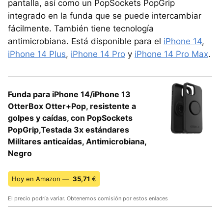
pantalla, así como un PopSockets PopGrip
integrado en la funda que se puede intercambiar
fácilmente. También tiene tecnología
antimicrobiana. Está disponible para el
iPhone 14
,
iPhone 14 Plus
,
iPhone 14 Pro
y
iPhone 14 Pro Max
.
Funda para iPhone 14/iPhone 13
OtterBox Otter+Pop, resistente a
golpes y caídas, con PopSockets
PopGrip,Testada 3x estándares
Militares anticaídas, Antimicrobiana,
Negro
Hoy en Amazon —
35,71
€
El precio podría variar. Obtenemos comisión por estos enlaces