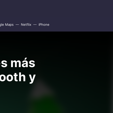
gle Maps
Netflix
iPhone
lés más
ooth y