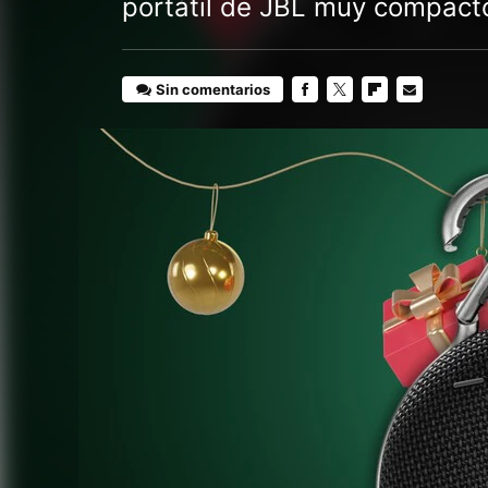
portátil de JBL muy compact
Sin comentarios
FACEBOOK
TWITTER
FLIPBOARD
E-
MAIL