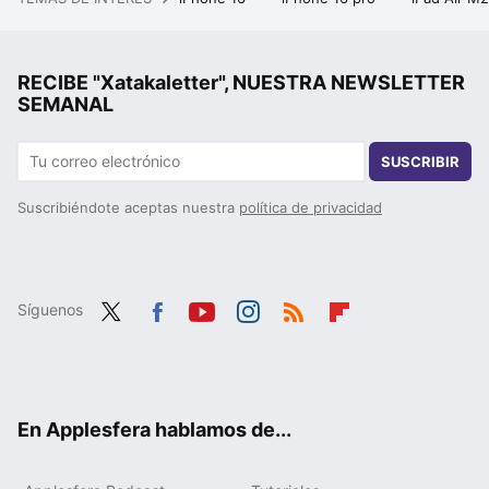
RECIBE "Xatakaletter", NUESTRA NEWSLETTER
SEMANAL
SUSCRIBIR
Suscribiéndote aceptas nuestra
política de privacidad
Síguenos
Twit
Fac
You
Inst
RSS
Flip
ter
ebo
tub
agr
boa
ok
e
am
rd
En Applesfera hablamos de...