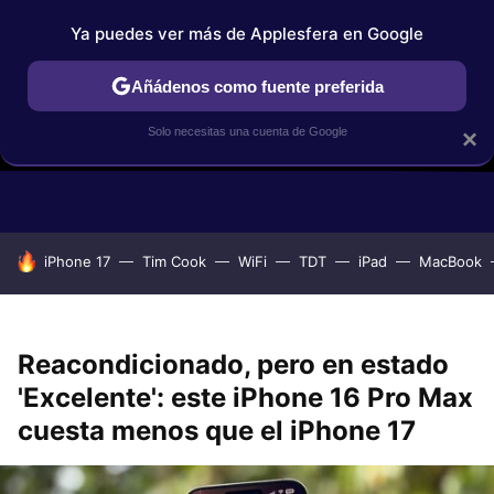
Ya puedes ver más de Applesfera en Google
Añádenos como fuente preferida
Solo necesitas una cuenta de Google
×
GUÍAS DE COMPRA
COMPARATIVAS APPLE VS OTROS
OF
HOY SE HABLA DE
iPhone 17
Tim Cook
WiFi
TDT
iPad
MacBook
Reacondicionado, pero en estado
'Excelente': este iPhone 16 Pro Max
cuesta menos que el iPhone 17