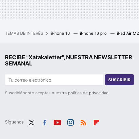
TEMAS DE INTERÉS
iPhone 16
iPhone 16 pro
iPad Air M
RECIBE "Xatakaletter", NUESTRA NEWSLETTER
SEMANAL
SUSCRIBIR
Suscribiéndote aceptas nuestra
política de privacidad
Síguenos
Twit
Fac
You
Inst
RSS
Flip