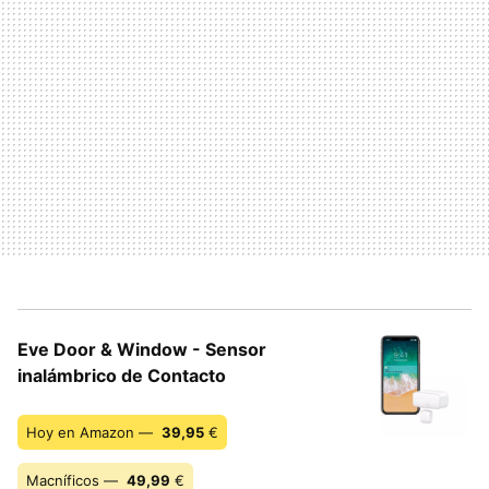
Eve Door & Window - Sensor
inalámbrico de Contacto
Hoy en Amazon —
39,95
€
Macníficos —
49,99
€