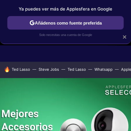
Ya puedes ver más de Applesfera en Google
Añádenos como fuente preferida
Solo necesitas una cuenta de Google
×
GUÍAS DE COMPRA
COMPARATIVAS APPLE VS OTROS
OF
HOY SE HABLA DE
Ted Lasso
Steve Jobs
Ted Lasso
Whatsapp
Appl