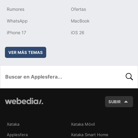
Rumores
Ofertas
WhatsApp
MacBook
iPhone 17
iOS 26
VER MÁS TEMAS
BUSC
SUBIR
Xataka
Xataka Móvil
Applesfera
Xataka Smart Home