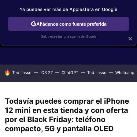
Ya puedes ver más de Applesfera en Google
Añádenos como fuente preferida
Solo necesitas una cuenta de Google
×
GUÍAS DE COMPRA
COMPARATIVAS APPLE VS OTROS
OF
HOY SE HABLA DE
Ted Lasso
iOS 27
ChatGPT
Ted Lasso
Whatsapp
Todavía puedes comprar el iPhone
12 mini en esta tienda y con oferta
por el Black Friday: teléfono
compacto, 5G y pantalla OLED