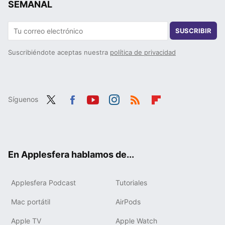
SEMANAL
SUSCRIBIR
Suscribiéndote aceptas nuestra
política de privacidad
Síguenos
Twit
Fac
You
Inst
RSS
Flip
ter
ebo
tub
agr
boa
ok
e
am
rd
En Applesfera hablamos de...
Applesfera Podcast
Tutoriales
Mac portátil
AirPods
Apple TV
Apple Watch