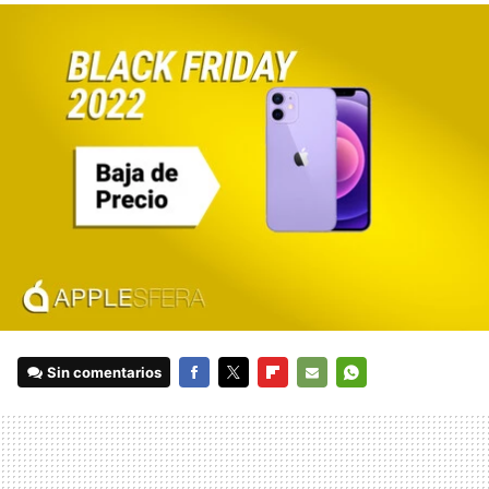
Sin comentarios
FACEBOOK
TWITTER
FLIPBOARD
E-
WHATSAPP
MAIL