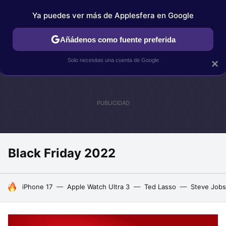
Ya puedes ver más de Applesfera en Google
IPHONE
TUTORIALES
APPLESFERA SELECCIÓN
IOS
Añádenos como fuente preferida
Solo necesitas una cuenta de Google
×
Black Friday 2022
HOY SE HABLA DE
iPhone 17
Apple Watch Ultra 3
Ted Lasso
Steve Jobs