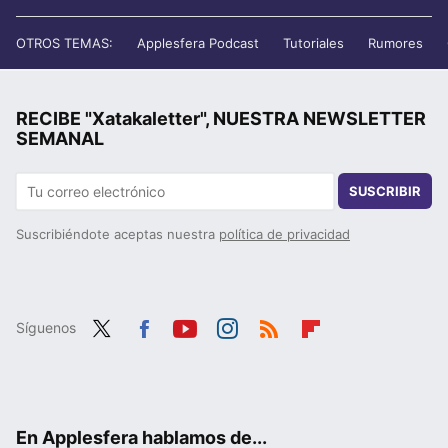
OTROS TEMAS:
Applesfera Podcast
Tutoriales
Rumores
RECIBE "Xatakaletter", NUESTRA NEWSLETTER
SEMANAL
SUSCRIBIR
Suscribiéndote aceptas nuestra
política de privacidad
Síguenos
Twit
Fac
You
Inst
RSS
Flip
ter
ebo
tub
agr
boa
ok
e
am
rd
En Applesfera hablamos de...