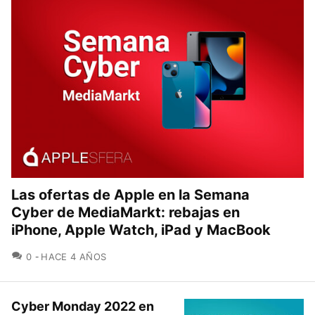
Las ofertas de Apple en la Semana
Cyber de MediaMarkt: rebajas en
iPhone, Apple Watch, iPad y MacBook
COMENTARIOS
0
HACE 4 AÑOS
Cyber Monday 2022 en