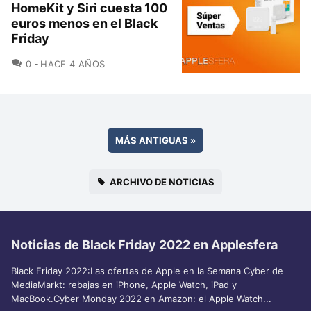
HomeKit y Siri cuesta 100
euros menos en el Black
Friday
COMENTARIOS
0
HACE 4 AÑOS
MÁS ANTIGUAS
»
ARCHIVO DE NOTICIAS
Noticias de Black Friday 2022 en Applesfera
Black Friday 2022:Las ofertas de Apple en la Semana Cyber de
MediaMarkt: rebajas en iPhone, Apple Watch, iPad y
MacBook.Cyber Monday 2022 en Amazon: el Apple Watch...