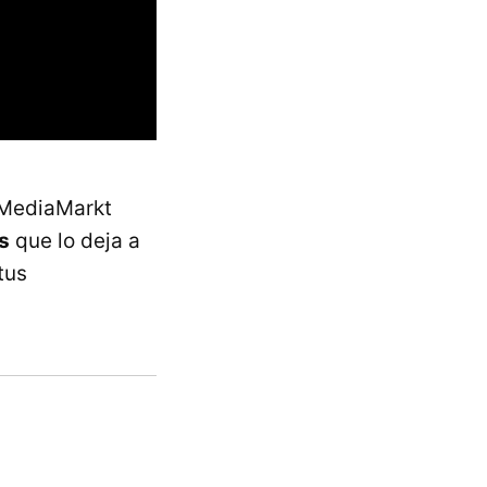
 MediaMarkt
s
que lo deja a
tus