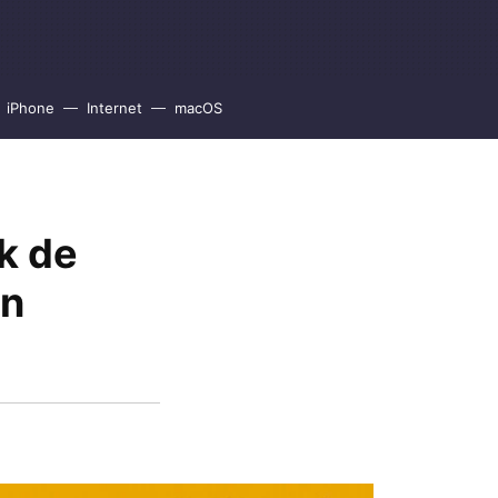
iPhone
Internet
macOS
ck de
en