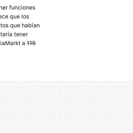
ner funciones
ece que los
etos que habían
taría tener
diaMarkt a
119