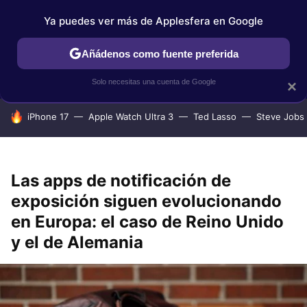
Ya puedes ver más de Applesfera en Google
IPHONE
TUTORIALES
APPLESFERA SELECCIÓN
IOS
Añádenos como fuente preferida
Solo necesitas una cuenta de Google
×
HOY SE HABLA DE
iPhone 17
Apple Watch Ultra 3
Ted Lasso
Steve Jobs
Las apps de notificación de
exposición siguen evolucionando
en Europa: el caso de Reino Unido
y el de Alemania