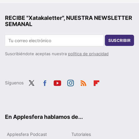
RECIBE "Xatakaletter", NUESTRA NEWSLETTER
SEMANAL
SUSCRIBIR
Suscribiéndote aceptas nuestra
política de privacidad
Síguenos
Twit
Fac
You
Inst
RSS
Flip
ter
ebo
tub
agr
boa
ok
e
am
rd
En Applesfera hablamos de...
Applesfera Podcast
Tutoriales