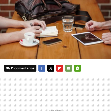
11 comentarios
FACEBOOK
TWITTER
FLIPBOARD
E-
WHATSAPP
MAIL