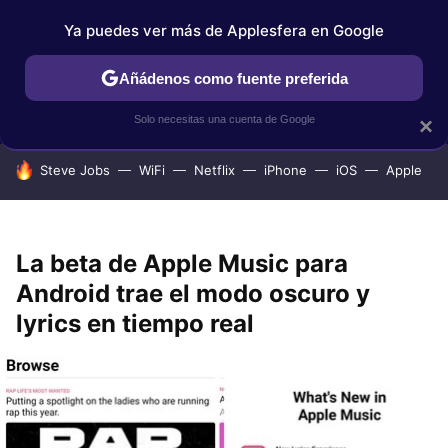
Ya puedes ver más de Applesfera en Google
IPHONE
TUTORIALES
APPLESFERA SELECCIÓN
IOS
Añádenos como fuente preferida
Solo necesitas una cuenta de Google
×
HOY SE HABLA DE
Steve Jobs
WiFi
Netflix
iPhone
iOS
Apple
La beta de Apple Music para
Android trae el modo oscuro y
lyrics en tiempo real