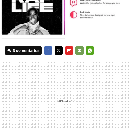
3 comentarios
FACEBOOK
TWITTER
FLIPBOARD
E-
WHATSAPP
MAIL