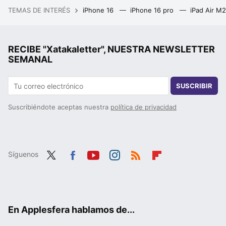
TEMAS DE INTERÉS
iPhone 16
iPhone 16 pro
iPad Air M
RECIBE "Xatakaletter", NUESTRA NEWSLETTER
SEMANAL
SUSCRIBIR
Suscribiéndote aceptas nuestra
política de privacidad
Síguenos
Twit
Fac
You
Inst
RSS
Flip
ter
ebo
tub
agr
boa
ok
e
am
rd
En Applesfera hablamos de...