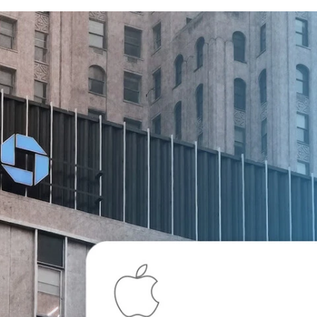
FACEBOOK
TWITTER
FLIPBOARD
E-
MAIL