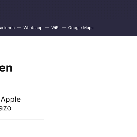
acienda
Whatsapp
WiFi
Google Maps
 en
 Apple
lazo