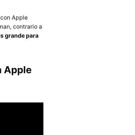
 con Apple
man, contrario a
ás grande para
a Apple