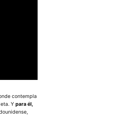
donde contempla
jeta. Y
para él,
adounidense,