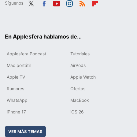
Síguenos
Twit
Fac
You
Inst
RSS
Flip
ter
ebo
tub
agr
boa
ok
e
am
rd
En Applesfera hablamos de...
Applesfera Podcast
Tutoriales
Mac portátil
AirPods
Apple TV
Apple Watch
Rumores
Ofertas
WhatsApp
MacBook
iPhone 17
iOS 26
VER MÁS TEMAS