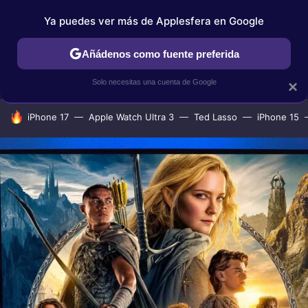
Ya puedes ver más de Applesfera en Google
IPHONE
TUTORIALES
APPLESFERA SELECCIÓN
IOS
Añádenos como fuente preferida
Solo necesitas una cuenta de Google
×
HOY SE HABLA DE
iPhone 17
Apple Watch Ultra 3
Ted Lasso
iPhone 15