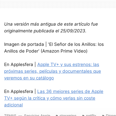
Una versión más antigua de este artículo fue
originalmente publicada el 25/09/2023.
Imagen de portada | 'El Señor de los Anillos: los
Anillos de Poder' (Amazon Prime Video)
En Applesfera |
Apple TV+ y sus estrenos: las
próximas series, películas y documentales que
veremos en su catálogo
En Applesfera |
Las 36 mejores series de Apple
TV+ según la crítica y cómo verlas sin coste
adicional
TEMAS
Servicios Apple
streaming
netflix
Disne