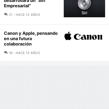
desarrollara un "Siri
Empresarial"
COMENTARIOS
21
HACE 12 AÑOS
Canon y Apple, pensando
en una futura
colaboración
COMENTARIOS
16
HACE 15 AÑOS