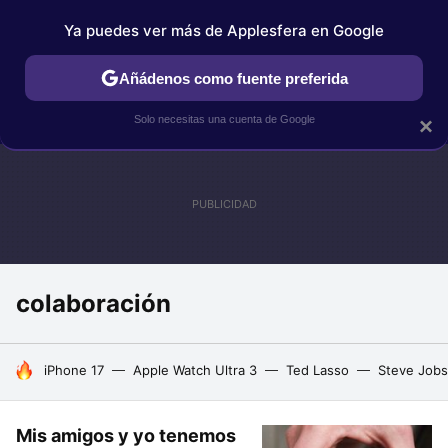
Ya puedes ver más de Applesfera en Google
IPHONE
TUTORIALES
APPLESFERA SELECCIÓN
IOS
Añádenos como fuente preferida
Solo necesitas una cuenta de Google
×
colaboración
HOY SE HABLA DE
iPhone 17
Apple Watch Ultra 3
Ted Lasso
Steve Jobs
Mis amigos y yo tenemos