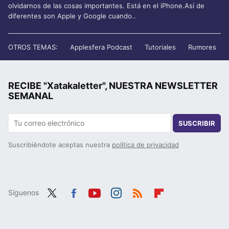
olvidarnos de las cosas importantes. Está en el iPhone.Así de
diferentes son Apple y Google cuando..
OTROS TEMAS:
Applesfera Podcast
Tutoriales
Rumores
RECIBE "Xatakaletter", NUESTRA NEWSLETTER
SEMANAL
SUSCRIBIR
Suscribiéndote aceptas nuestra
política de privacidad
Síguenos
Twit
Fac
You
Inst
RSS
Flip
ter
ebo
tub
agr
boa