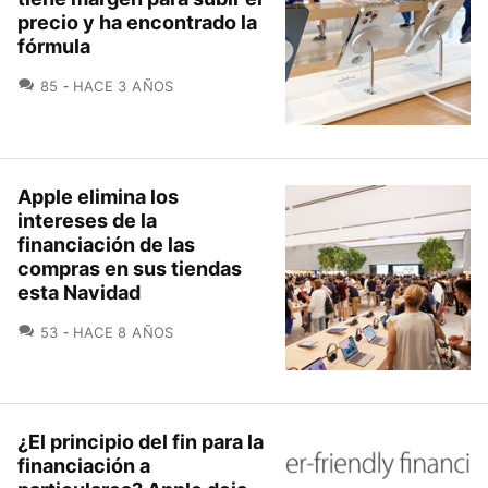
precio y ha encontrado la
fórmula
COMENTARIOS
85
HACE 3 AÑOS
Apple elimina los
intereses de la
financiación de las
compras en sus tiendas
esta Navidad
COMENTARIOS
53
HACE 8 AÑOS
¿El principio del fin para la
financiación a