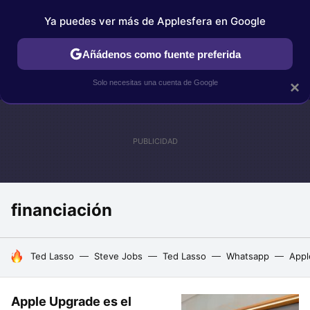
Ya puedes ver más de Applesfera en Google
IPHONE
TUTORIALES
APPLESFERA SELECCIÓN
IOS
Añádenos como fuente preferida
Solo necesitas una cuenta de Google
×
financiación
HOY SE HABLA DE
Ted Lasso
Steve Jobs
Ted Lasso
Whatsapp
Appl
Apple Upgrade es el