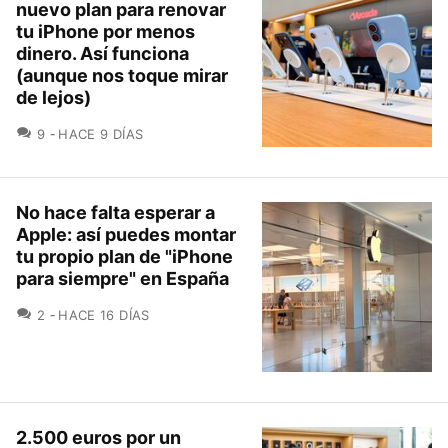
nuevo plan para renovar
tu iPhone por menos
dinero. Así funciona
(aunque nos toque mirar
de lejos)
COMENTARIOS
9
HACE 9 DÍAS
No hace falta esperar a
Apple: así puedes montar
tu propio plan de "iPhone
para siempre" en España
COMENTARIOS
2
HACE 16 DÍAS
2.500 euros por un