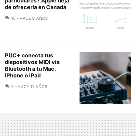
particulares? Apple deja
de ofrecerla en Canadá
COMENTARIOS
15
HACE 9 AÑOS
PUC+ conecta tus
dispositivos MIDI vía
Bluetooth a tu Mac,
iPhone o iPad
COMENTARIOS
3
HACE 11 AÑOS