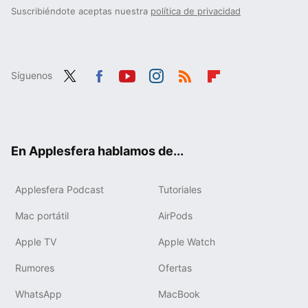
Suscribiéndote aceptas nuestra
política de privacidad
Síguenos
Twit
Fac
You
Inst
RSS
Flip
ter
ebo
tub
agr
boa
ok
e
am
rd
En Applesfera hablamos de...
Applesfera Podcast
Tutoriales
Mac portátil
AirPods
Apple TV
Apple Watch
Rumores
Ofertas
WhatsApp
MacBook