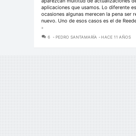
aparezcan multitud de actualizaciones de
aplicaciones que usamos. Lo diferente e
ocasiones algunas merecen la pena ser 
nuevo. Uno de esos casos es el de Reeder
»
COMENTARIOS
6
PEDRO SANTAMARÍA
HACE 11 AÑOS