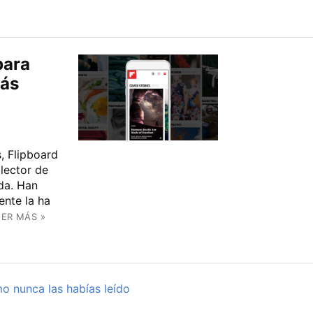
para
más
, Flipboard
lector de
da. Han
nte la ha
EER MÁS »