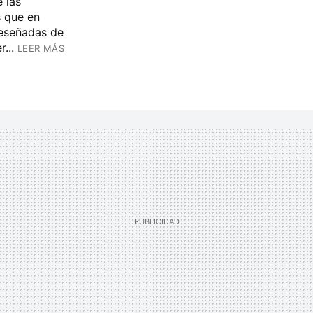
 las
s que en
reseñadas de
...
LEER MÁS