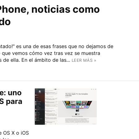
Phone, noticias como
ído
entado!" es una de esas frases que no dejamos de
e que vemos cómo vez tras vez se muestra
e ella. En el ámbito de las...
LEER MÁS »
e: uno
S para
e OS X o iOS