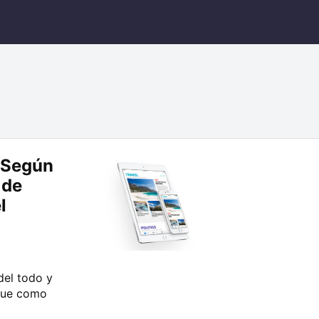
 Según
 de
l
del todo y
 que como