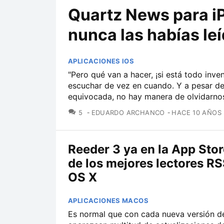
Quartz News para i
nunca las habías le
APLICACIONES IOS
"Pero qué van a hacer, ¡si está todo inv
escuchar de vez en cuando. Y a pesar d
equivocada, no hay manera de olvidarnos d
COMENTARIOS
5
EDUARDO ARCHANCO
HACE 10 AÑOS
Reeder 3 ya en la App Stor
de los mejores lectores RS
OS X
APLICACIONES MACOS
Es normal que con cada nueva versión d