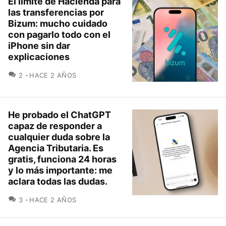
El límite de Hacienda para
las transferencias por
Bizum: mucho cuidado
con pagarlo todo con el
iPhone sin dar
explicaciones
COMENTARIOS
2
HACE 2 AÑOS
He probado el ChatGPT
capaz de responder a
cualquier duda sobre la
Agencia Tributaria. Es
gratis, funciona 24 horas
y lo más importante: me
aclara todas las dudas.
COMENTARIOS
3
HACE 2 AÑOS