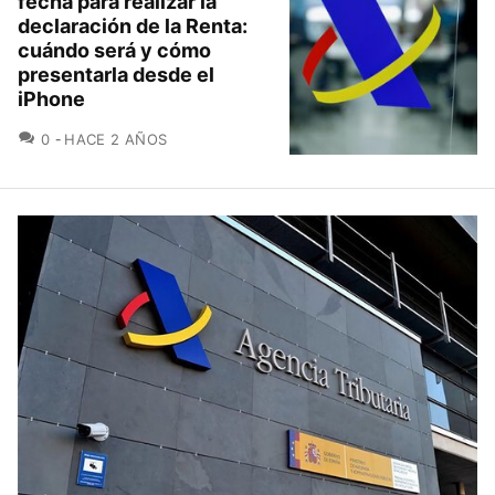
fecha para realizar la
declaración de la Renta:
cuándo será y cómo
presentarla desde el
iPhone
COMENTARIOS
0
HACE 2 AÑOS