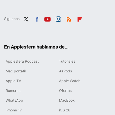
Síguenos
Twit
Fac
You
Inst
RSS
Flip
ter
ebo
tub
agr
boa
ok
e
am
rd
En Applesfera hablamos de...
Applesfera Podcast
Tutoriales
Mac portátil
AirPods
Apple TV
Apple Watch
Rumores
Ofertas
WhatsApp
MacBook
iPhone 17
iOS 26