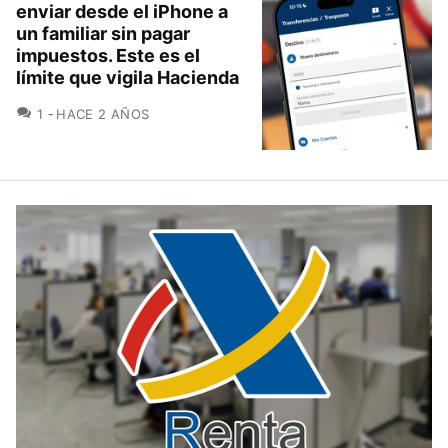
enviar desde el iPhone a
un familiar sin pagar
impuestos. Este es el
límite que vigila Hacienda
COMENTARIOS
1
HACE 2 AÑOS