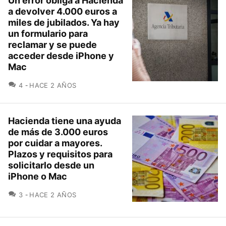
Un error obliga a Hacienda
a devolver 4.000 euros a
miles de jubilados. Ya hay
un formulario para
reclamar y se puede
acceder desde iPhone y
Mac
COMENTARIOS
4
HACE 2 AÑOS
Hacienda tiene una ayuda
de más de 3.000 euros
por cuidar a mayores.
Plazos y requisitos para
solicitarlo desde un
iPhone o Mac
COMENTARIOS
3
HACE 2 AÑOS