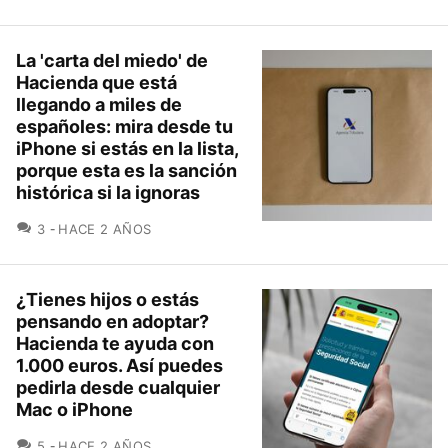
La 'carta del miedo' de
Hacienda que está
llegando a miles de
españoles: mira desde tu
iPhone si estás en la lista,
porque esta es la sanción
histórica si la ignoras
COMENTARIOS
3
HACE 2 AÑOS
¿Tienes hijos o estás
pensando en adoptar?
Hacienda te ayuda con
1.000 euros. Así puedes
pedirla desde cualquier
Mac o iPhone
COMENTARIOS
5
HACE 2 AÑOS