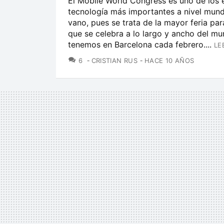
El Mobile World Congress es uno de los 
tecnología más importantes a nivel mund
vano, pues se trata de la mayor feria pa
que se celebra a lo largo y ancho del mu
tenemos en Barcelona cada febrero....
LE
COMENTARIOS
6
CRISTIAN RUS
HACE 10 AÑOS