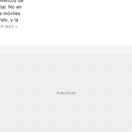
eventos de
ial. No en
ra móviles
ndo, y la
ER MÁS »