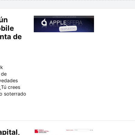
gún
bile
nta de
rk
 de
ovedades
¿Tú crees
o soterrado
pital,