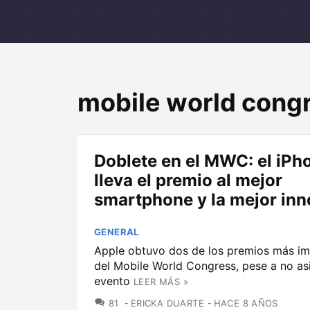
mobile world cong
Doblete en el MWC: el iPh
lleva el premio al mejor
smartphone y la mejor in
GENERAL
Apple obtuvo dos de los premios más i
del Mobile World Congress, pese a no asis
evento
LEER MÁS »
COMENTARIOS
81
ERICKA DUARTE
HACE 8 AÑOS