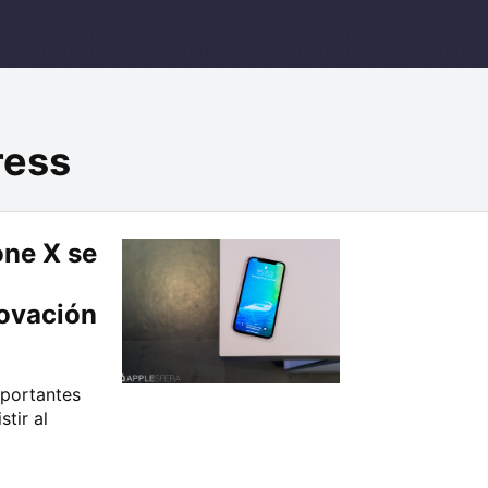
ress
one X se
novación
mportantes
tir al