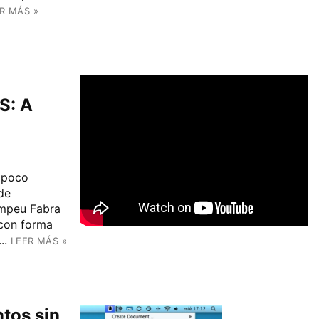
R MÁS »
S: A
n poco
 de
ompeu Fabra
 con forma
..
LEER MÁS »
tos sin