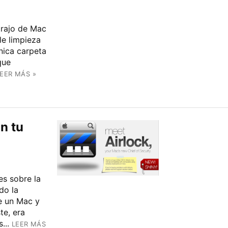
trajo de Mac
le limpieza
nica carpeta
que
EER MÁS »
n tu
es sobre la
do la
e un Mac y
te, era
...
LEER MÁS