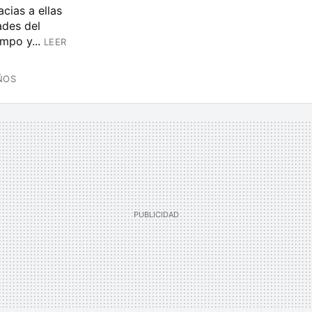
cias a ellas
ades del
mpo y...
LEER
ÑOS