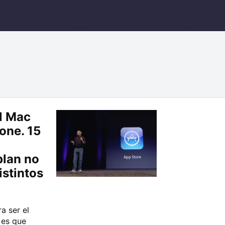
el Mac
hone. 15
lan no
stintos
a ser el
 es que