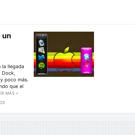
 un
la llegada
l Dock,
 y poco más.
ando que el
ER MÁS »
ÑOS