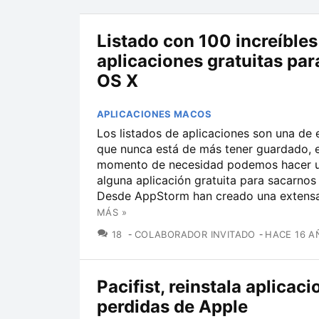
Listado con 100 increíbles
aplicaciones gratuitas pa
OS X
APLICACIONES MACOS
Los listados de aplicaciones son una de 
que nunca está de más tener guardado, e
momento de necesidad podemos hacer 
alguna aplicación gratuita para sacarnos
Desde AppStorm han creado una extensa l
MÁS »
COMENTARIOS
18
COLABORADOR INVITADO
HACE 16 A
Pacifist, reinstala aplicac
perdidas de Apple