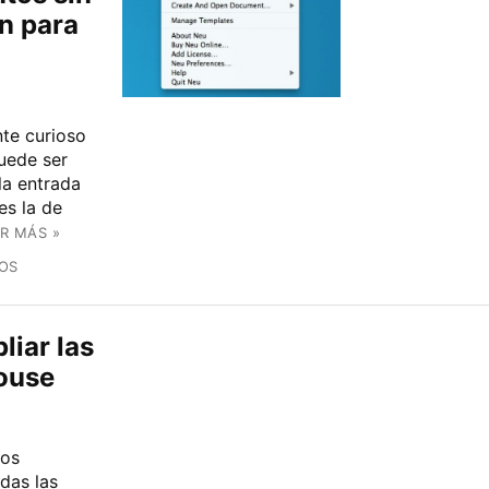
n para
te curioso
uede ser
la entrada
es la de
R MÁS »
OS
liar las
Mouse
dos
das las