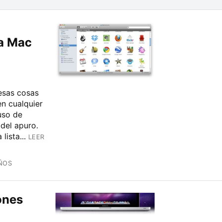
ra Mac
esas cosas
n cualquier
uso de
 del apuro.
ista...
LEER
ÑOS
iones