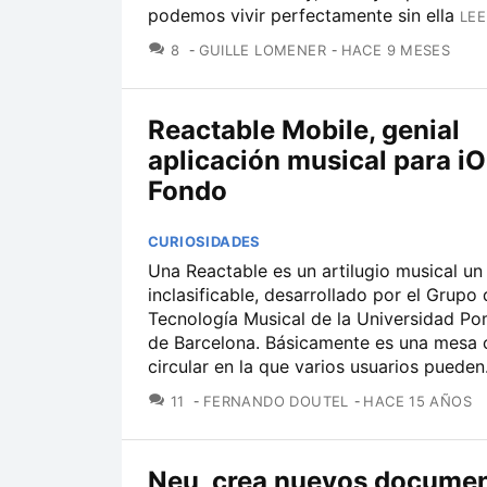
podemos vivir perfectamente sin ella
LEE
COMENTARIOS
8
GUILLE LOMENER
HACE 9 MESES
Reactable Mobile, genial
aplicación musical para iO
Fondo
CURIOSIDADES
Una Reactable es un artilugio musical u
inclasificable, desarrollado por el Grupo
Tecnología Musical de la Universidad P
de Barcelona. Básicamente es una mesa
circular en la que varios usuarios pueden.
COMENTARIOS
11
FERNANDO DOUTEL
HACE 15 AÑOS
Neu, crea nuevos documen