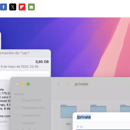
FACEBOOK
TWITTER
FLIPBOARD
E-
MAIL