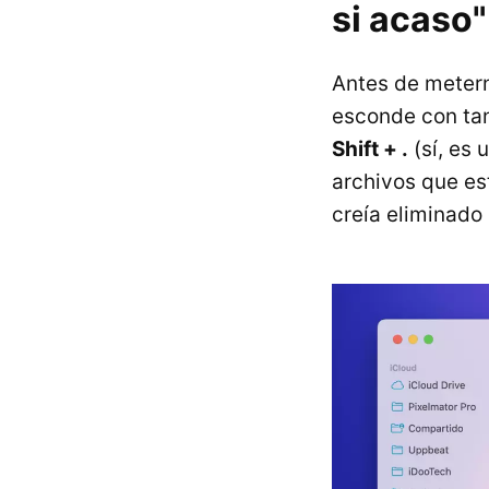
si acaso"
Antes de metern
esconde con ta
Shift + .
(sí, es
archivos que es
creía eliminad