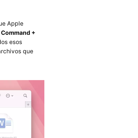
que Apple
sa Command +
dos esos
archivos que