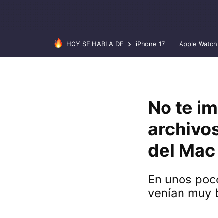
HOY SE HABLA DE
iPhone 17
Apple Watch 
No te im
archivo
del Mac
En unos poc
venían muy 