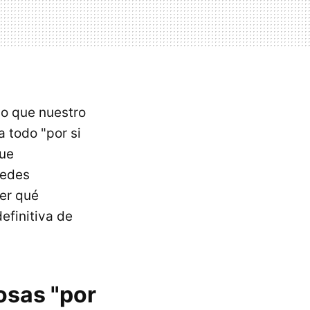
o que nuestro
 todo "por si
que
uedes
er qué
definitiva de
osas "por