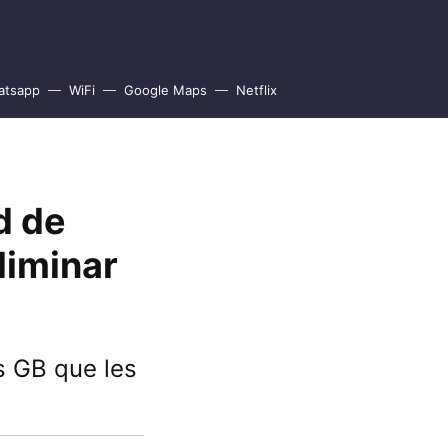
atsapp
WiFi
Google Maps
Netflix
d de
liminar
s GB que les