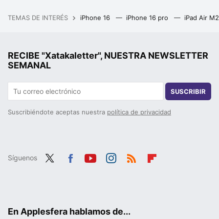
TEMAS DE INTERÉS
iPhone 16
iPhone 16 pro
iPad Air M
RECIBE "Xatakaletter", NUESTRA NEWSLETTER
SEMANAL
SUSCRIBIR
Suscribiéndote aceptas nuestra
política de privacidad
Síguenos
Twit
Fac
You
Inst
RSS
Flip
ter
ebo
tub
agr
boa
ok
e
am
rd
En Applesfera hablamos de...