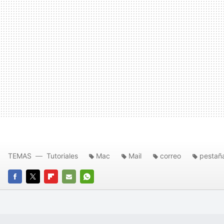
TEMAS
Tutoriales
Mac
Mail
correo
pestañ
FACEBOOK
TWITTER
FLIPBOARD
E-
WHATSAPP
MAIL