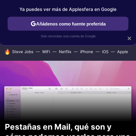
Ya puedes ver más de Applesfera en Google
IPHONE
TUTORIALES
APPLESFERA SELECCIÓN
IOS
Añádenos como fuente preferida
Solo necesitas una cuenta de Google
×
HOY SE HABLA DE
Steve Jobs
WiFi
Netflix
iPhone
iOS
Apple
Pestañas en Mail, qué son y