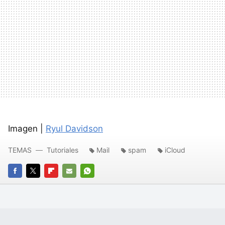
Imagen |
Ryul Davidson
TEMAS
Tutoriales
Mail
spam
iCloud
FACEBOOK
TWITTER
FLIPBOARD
E-
WHATSAPP
MAIL