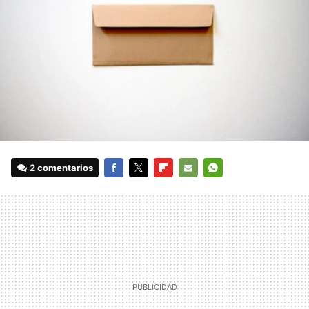
2 comentarios
FACEBOOK
TWITTER
FLIPBOARD
E-
WHATSAPP
MAIL