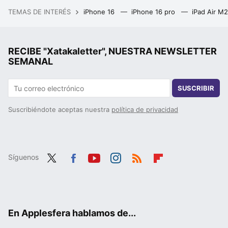
TEMAS DE INTERÉS
iPhone 16
iPhone 16 pro
iPad Air M
RECIBE "Xatakaletter", NUESTRA NEWSLETTER
SEMANAL
SUSCRIBIR
Suscribiéndote aceptas nuestra
política de privacidad
Síguenos
Twit
Fac
You
Inst
RSS
Flip
ter
ebo
tub
agr
boa
ok
e
am
rd
En Applesfera hablamos de...