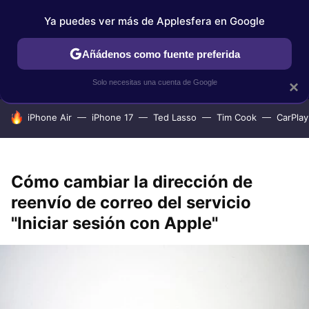
Ya puedes ver más de Applesfera en Google
IPHONE
TUTORIALES
APPLESFERA SELECCIÓN
IOS
Añádenos como fuente preferida
Solo necesitas una cuenta de Google
×
HOY SE HABLA DE
iPhone Air
iPhone 17
Ted Lasso
Tim Cook
CarPlay
Cómo cambiar la dirección de
reenvío de correo del servicio
"Iniciar sesión con Apple"