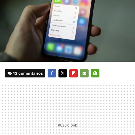
13 comentarios
FACEBOOK
TWITTER
FLIPBOARD
E-
WHATSAPP
MAIL