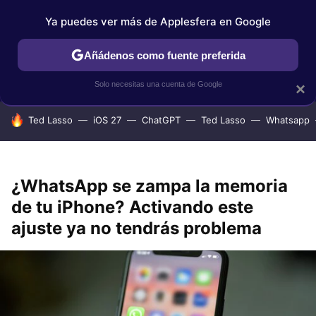
Ya puedes ver más de Applesfera en Google
IPHONE
TUTORIALES
APPLESFERA SELECCIÓN
IOS
Añádenos como fuente preferida
Solo necesitas una cuenta de Google
×
HOY SE HABLA DE
Ted Lasso
iOS 27
ChatGPT
Ted Lasso
Whatsapp
¿WhatsApp se zampa la memoria
de tu iPhone? Activando este
ajuste ya no tendrás problema