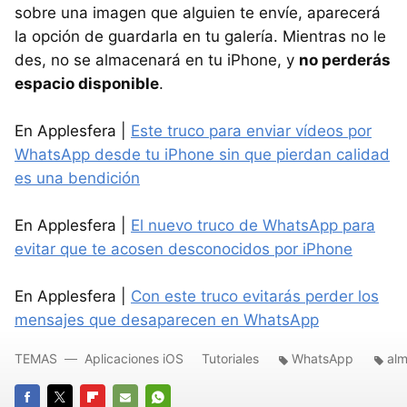
sobre una imagen que alguien te envíe, aparecerá
la opción de guardarla en tu galería. Mientras no le
des, no se almacenará en tu iPhone, y
no perderás
espacio disponible
.
En Applesfera |
Este truco para enviar vídeos por
WhatsApp desde tu iPhone sin que pierdan calidad
es una bendición
En Applesfera |
El nuevo truco de WhatsApp para
evitar que te acosen desconocidos por iPhone
En Applesfera |
Con este truco evitarás perder los
mensajes que desaparecen en WhatsApp
TEMAS
Aplicaciones iOS
Tutoriales
WhatsApp
al