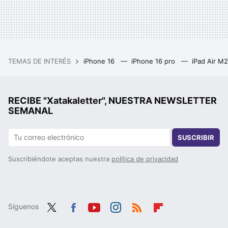
TEMAS DE INTERÉS
iPhone 16
iPhone 16 pro
iPad Air M
RECIBE "Xatakaletter", NUESTRA NEWSLETTER
SEMANAL
SUSCRIBIR
Suscribiéndote aceptas nuestra
política de privacidad
Síguenos
Twit
Fac
You
Inst
RSS
Flip