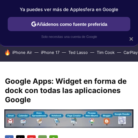
Ya puedes ver más de Applesfera en Google
IPHONE
TUTORIALES
APPLESFERA SELECCIÓN
IOS
Añádenos como fuente preferida
Solo necesitas una cuenta de Google
×
HOY SE HABLA DE
iPhone Air
iPhone 17
Ted Lasso
Tim Cook
CarPlay
Google Apps: Widget en forma de
dock con todas las aplicaciones
Google