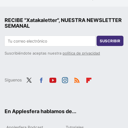
RECIBE "Xatakaletter", NUESTRA NEWSLETTER
SEMANAL
SUSCRIBIR
Suscribiéndote aceptas nuestra
política de privacidad
Síguenos
Twit
Fac
You
Inst
RSS
Flip
ter
ebo
tub
agr
boa
ok
e
am
rd
En Applesfera hablamos de...
Applesfera Podcast
Tutoriales