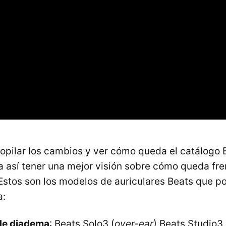
copilar los cambios y ver cómo queda el catálogo 
ra así tener una mejor visión sobre cómo queda fre
 Estos son los modelos de auriculares Beats que
a:
de diadema
: Beats Solo3 (
over-ear
) Beats Studio3 