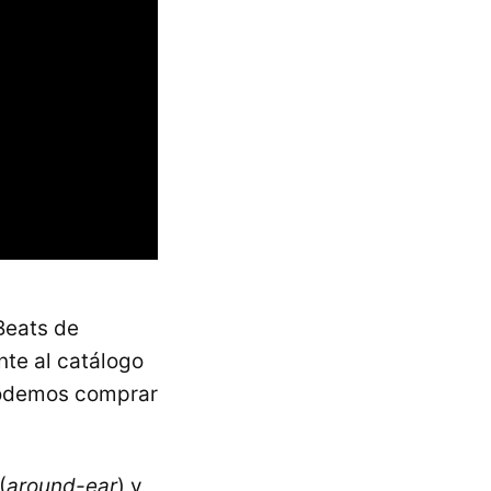
Beats de
nte al catálogo
 podemos comprar
(
around-ear
) y