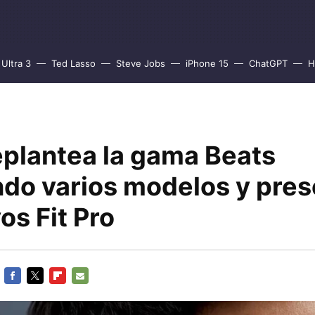
Ultra 3
Ted Lasso
Steve Jobs
iPhone 15
ChatGPT
H
eplantea la gama Beats
ndo varios modelos y pre
os Fit Pro
FACEBOOK
TWITTER
FLIPBOARD
E-
MAIL