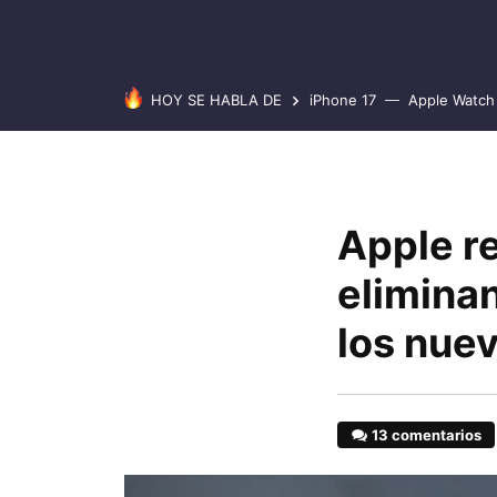
HOY SE HABLA DE
iPhone 17
Apple Watch 
Apple r
elimina
los nuev
13 comentarios