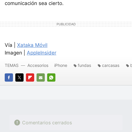
comunicación sea cierto.
Vía |
Xataka Móvil
Imagen |
AppleInsider
TEMAS
Accesorios
iPhone
fundas
carcasas
FACEBOOK
TWITTER
FLIPBOARD
E-
WHATSAPP
MAIL
Comentarios cerrados