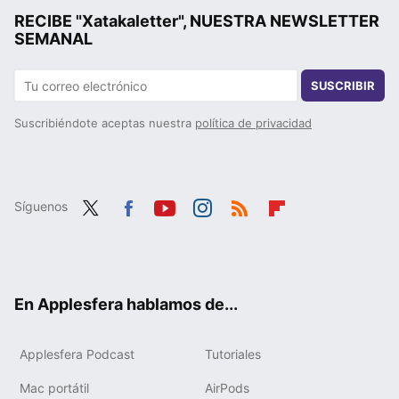
RECIBE "Xatakaletter", NUESTRA NEWSLETTER
SEMANAL
SUSCRIBIR
Suscribiéndote aceptas nuestra
política de privacidad
Síguenos
Twit
Fac
You
Inst
RSS
Flip
ter
ebo
tub
agr
boa
ok
e
am
rd
En Applesfera hablamos de...
Applesfera Podcast
Tutoriales
Mac portátil
AirPods