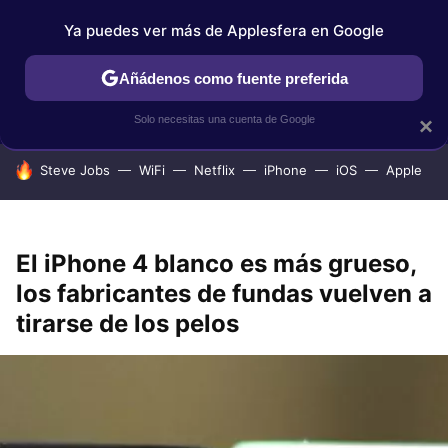
Ya puedes ver más de Applesfera en Google
IPHONE
TUTORIALES
APPLESFERA SELECCIÓN
IOS
Añádenos como fuente preferida
Solo necesitas una cuenta de Google
×
HOY SE HABLA DE
Steve Jobs
WiFi
Netflix
iPhone
iOS
Apple
El iPhone 4 blanco es más grueso,
los fabricantes de fundas vuelven a
tirarse de los pelos