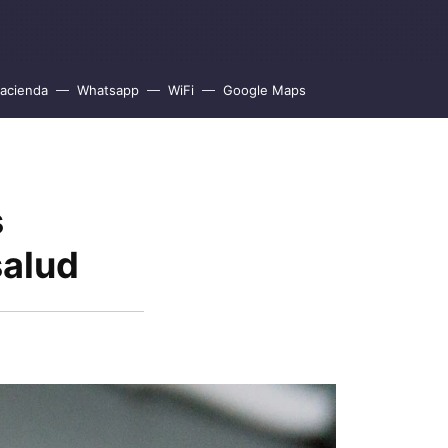
acienda
Whatsapp
WiFi
Google Maps
s
salud