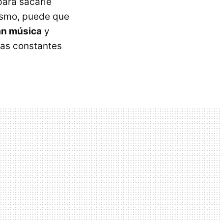
para sacarle
mismo, puede que
an música
y
ras constantes