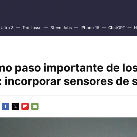
Ultra 3
Ted Lasso
Steve Jobs
iPhone 15
ChatGPT
H
imo paso importante de lo
: incorporar sensores de 
FACEBOOK
TWITTER
FLIPBOARD
E-
MAIL