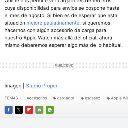
Online nos permite ver cargadores de terceros
cuya disponibilidad para envíos se pospone hasta
el mes de agosto. Si bien es de esperar que esta
situación
mejore paulatinamente
, si queremos
hacernos con algún accesorio de carga para
nuestro Apple Watch más allá del oficial, ahora
mismo deberemos esperar algo más de lo habitual.
Imagen |
Studio Proper
TEMAS
Accesorios
cargador
escasez
Apple W
FACEBOOK
TWITTER
FLIPBOARD
E-
WHATSAPP
MAIL