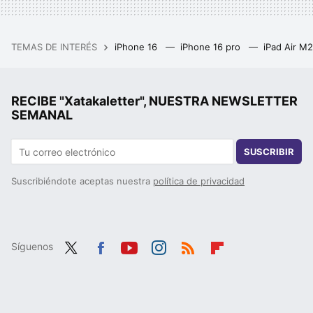
TEMAS DE INTERÉS
iPhone 16
iPhone 16 pro
iPad Air M
RECIBE "Xatakaletter", NUESTRA NEWSLETTER
SEMANAL
SUSCRIBIR
Suscribiéndote aceptas nuestra
política de privacidad
Síguenos
Twit
Fac
You
Inst
RSS
Flip
ter
ebo
tub
agr
boa
ok
e
am
rd