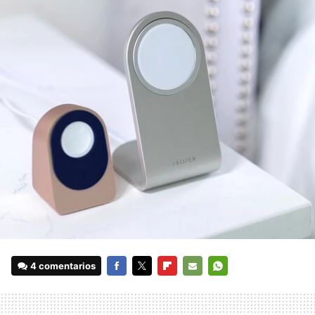
4 comentarios
FACEBOOK
TWITTER
FLIPBOARD
E-
WHATSAPP
MAIL