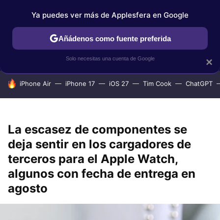
Ya puedes ver más de Applesfera en Google
IPHONE
TUTORIALES
APPLESFERA SELECCIÓN
IOS
Añádenos como fuente preferida
Solo necesitas una cuenta de Google
×
HOY SE HABLA DE
iPhone Air
iPhone 17
iOS 27
Tim Cook
ChatGPT
La escasez de componentes se
deja sentir en los cargadores de
terceros para el Apple Watch,
algunos con fecha de entrega en
agosto