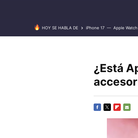
HOY SE HABLA DE
iPhone 17
Apple Watch 
¿Está A
accesori
FACEBOOK
TWITTER
FLIPBOARD
E-
MAIL