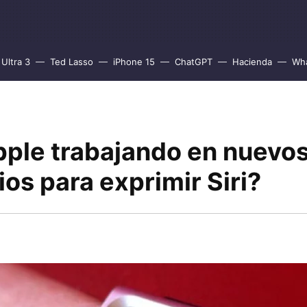
Ultra 3
Ted Lasso
iPhone 15
ChatGPT
Hacienda
Wh
pple trabajando en nuevo
os para exprimir Siri?