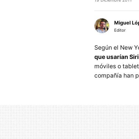
Miguel Ló
Editor
Según el New Y
que usarían Siri
móviles o table
compañía han po