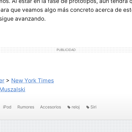
os. Al estar en la fase de prototipos, aún tendrá 
ara que veamos algo más concreto acerca de esto
 sigue avanzando.
er
>
New York Times
Muszalski
iPod
Rumores
Accesorios
reloj
Siri