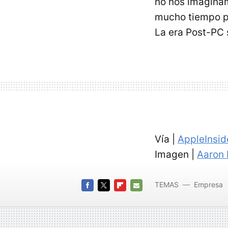
no nos imaginam
mucho tiempo p
La era Post-PC
Vía |
AppleInsid
Imagen |
Aaron 
TEMAS
Empresa
FACEBOOK
TWITTER
FLIPBOARD
E-
MAIL