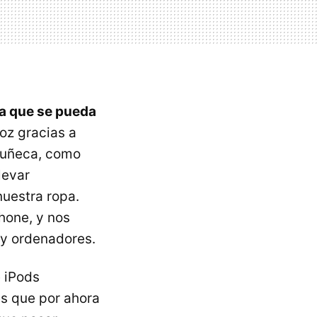
ra que se pueda
oz gracias a
muñeca, como
levar
nuestra ropa.
Phone, y nos
 y ordenadores.
e iPods
s que por ahora