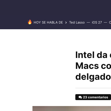
HOY SE HABLA DE
Ted Lasso
iOS 27
C
Intel da
Macs co
delgado
23 comentarios