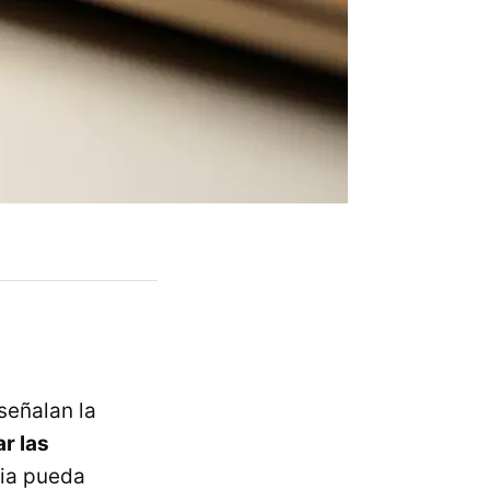
señalan la
ar las
ria pueda