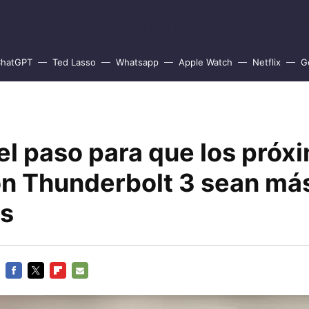
hatGPT
Ted Lasso
Whatsapp
Apple Watch
Netflix
G
 el paso para que los próx
n Thunderbolt 3 sean má
s
FACEBOOK
TWITTER
FLIPBOARD
E-
MAIL