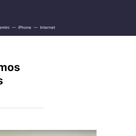
emini
iPhone
Internet
imos
s